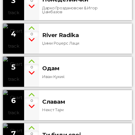
3
0
Дарко Гроздановски & Игор
Џамбазов
4
0
River Radika
Џими Роџерс Лаци
5
0
Одам
Иван Кукиќ
6
0
Славам
Некст Тајм
7
0
Ти биди свој