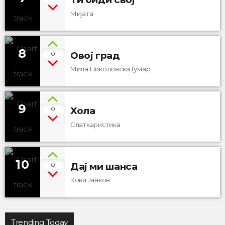
Мијата
8
0
Овој град
Мила Николовска Ѓумар
9
0
Хола
Слаткаристика
10
0
Дај ми шанса
Коки Јанков
Trending Today