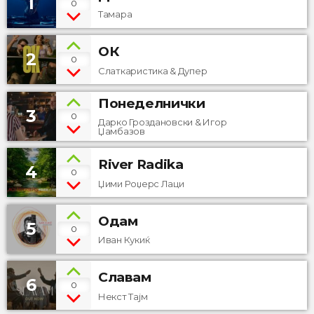
1
0
Тамара
ОК
2
0
Слаткаристика & Дупер
Понеделнички
3
0
Дарко Гроздановски & Игор
Џамбазов
River Radika
4
0
Џими Роџерс Лаци
Одам
5
0
Иван Кукиќ
Славам
6
0
Некст Тајм