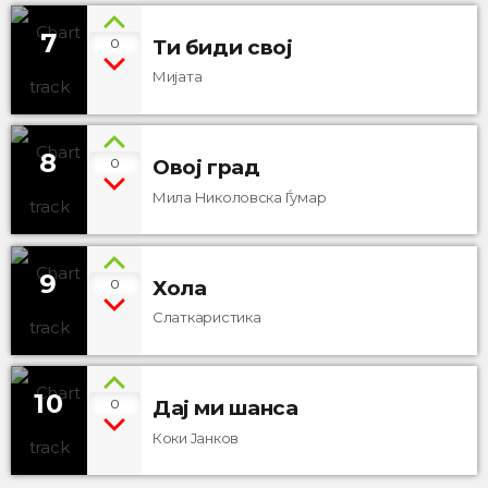
7
0
Ти биди свој
Мијата
8
0
Овој град
Мила Николовска Ѓумар
9
0
Хола
Слаткаристика
10
0
Дај ми шанса
Коки Јанков