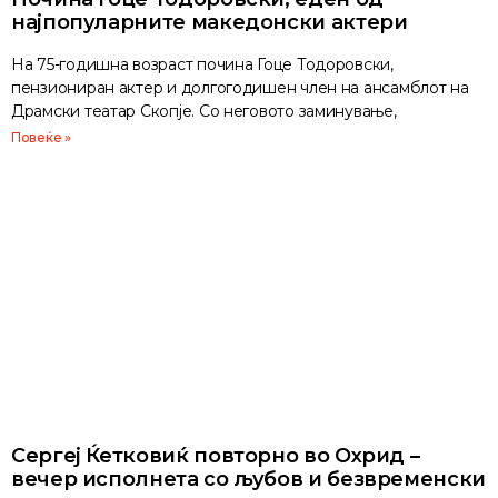
најпопуларните македонски актери
На 75-годишна возраст почина Гоце Тодоровски,
пензиониран актер и долгогодишен член на ансамблот на
Драмски театар Скопје. Со неговото заминување,
Повеќе »
Сергеј Ќетковиќ повторно во Охрид –
вечер исполнета со љубов и безвременски