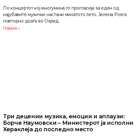
По концертот кој многумина го прогласија за еден од
најубавите музички настани минатото лето, Јелена Розга
повторно доаѓа во Охрид.
Повеќе »
Три децении музика, емоции и аплаузи:
Борче Наумовски – Министерот ја исполни
Хераклеја до последно место