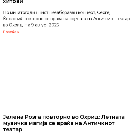
хитови
По минатогодишниот незаборавен концерт, Сергеј
Ќетковиќ повторно се враќа на сцената на Античкиот театар
во Охрид. На 9 август 2026
Повеќе »
Јелена Розга повторно во Охрид: Летната
музичка магија се враќа на Античкиот
театар