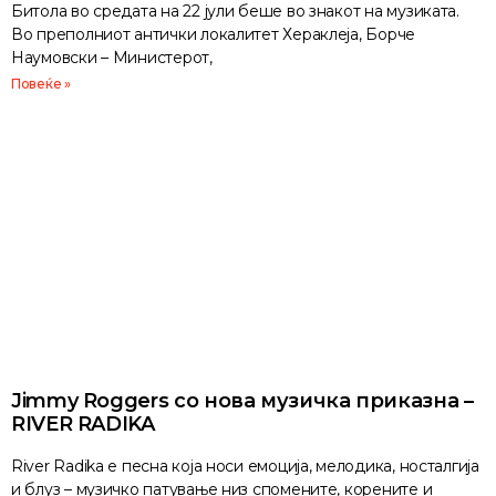
Битола во средата на 22 јули беше во знакот на музиката.
Во преполниот антички локалитет Хераклеја, Борче
Наумовски – Министерот,
Повеќе »
Jimmy Roggers со нова музичка приказна –
RIVER RADIKA
River Radika е песна која носи емоција, мелодика, носталгија
и блуз – музичко патување низ спомените, корените и