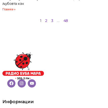
љубовта кон
Повеќе »
1
2
3
…
48
Информации