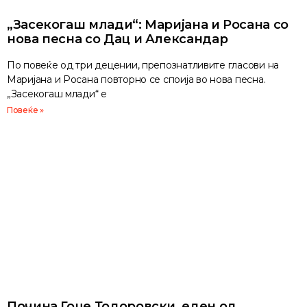
„Засекогаш млади“: Маријана и Росана со
нова песна со Дац и Александар
По повеќе од три децении, препознатливите гласови на
Маријана и Росана повторно се споија во нова песна.
„Засекогаш млади“ е
Повеќе »
Почина Гоце Тодоровски, еден од