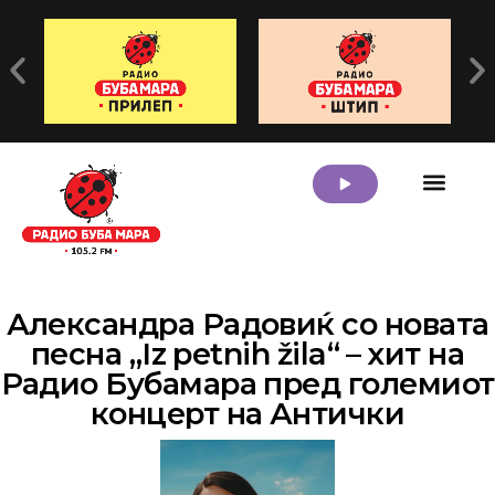
Александра Радовиќ со новата
песна „Iz petnih žila“ – хит на
Радио Бубамара пред големиот
концерт на Антички