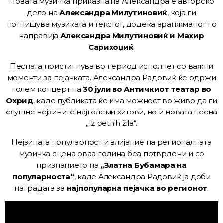
Новата музичка приказна на Александра е авторско
дело на
Александра Милутиновиќ
, која ги
потпишува музиката и текстот, додека аранжманот го
направија
Александра Милутиновиќ и Махир
Сарихоџиќ
.
Песната пристигнува во период исполнет со важни
моменти за пејачката. Александра Радовиќ ќе одржи
голем концерт на
30 јули во Античкиот театар во
Охрид
, каде публиката ќе има можност во живо да ги
слушне нејзините најголеми хитови, но и новата песна
„Iz petnih žila“.
Нејзината популарност и влијание на регионалната
музичка сцена оваа година беа потврдени и со
признанието на
„Златна Бубамара на
популарноста“
, каде Александра Радовиќ ја доби
наградата за
најпопуларна пејачка во регионот
.