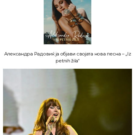
Александра Радовиќ ја објави својата нова песна – „Iz
petnih žila“