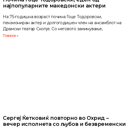
најпопуларните македонски актери
На 75-годишна возраст почина Гоце Тодоровски,
пензиониран актер и долгогодишен член на ансамблот на
Драмски театар Скопје. Со неговото заминување,
Повеќе »
Сергеј Ќетковиќ повторно во Охрид –
вечер исполнета со љубов и безвременски