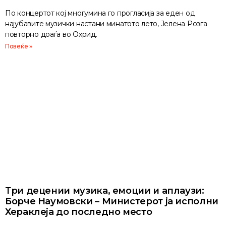
По концертот кој многумина го прогласија за еден од
најубавите музички настани минатото лето, Јелена Розга
повторно доаѓа во Охрид.
Повеќе »
Три децении музика, емоции и аплаузи:
Борче Наумовски – Министерот ја исполни
Хераклеја до последно место