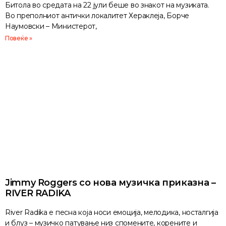
Битола во средата на 22 јули беше во знакот на музиката.
Во преполниот антички локалитет Хераклеја, Борче
Наумовски – Министерот,
Повеќе »
Jimmy Roggers со нова музичка приказна –
RIVER RADIKA
River Radika е песна која носи емоција, мелодика, носталгија
и блуз – музичко патување низ спомените, корените и