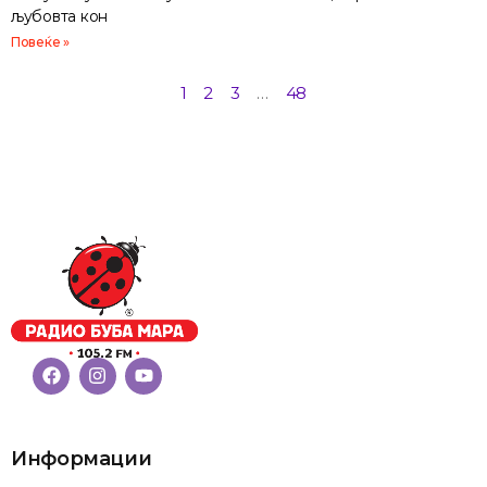
љубовта кон
Повеќе »
1
2
3
…
48
Информации