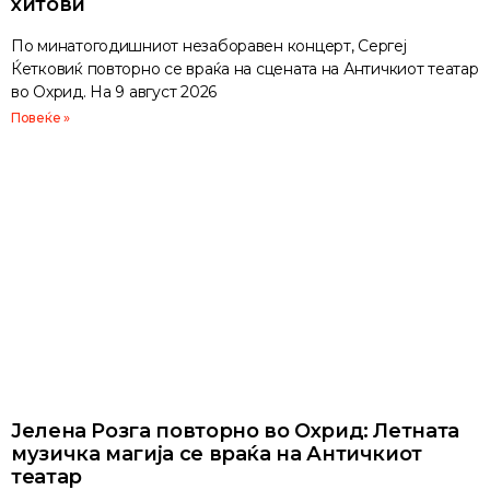
хитови
По минатогодишниот незаборавен концерт, Сергеј
Ќетковиќ повторно се враќа на сцената на Античкиот театар
во Охрид. На 9 август 2026
Повеќе »
Јелена Розга повторно во Охрид: Летната
музичка магија се враќа на Античкиот
театар