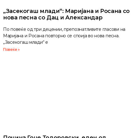
„Засекогаш млади“: Маријана и Росана со
нова песна со Дац и Александар
По повеќе од три децении, препознатливите гласови на
Маријана и Росана повторно се споија во нова песна.
„Засекогаш млади“ е
Повеќе »
Почина Гоце Тодоровски, еден од