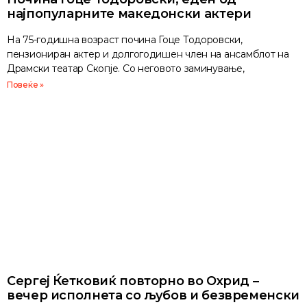
најпопуларните македонски актери
На 75-годишна возраст почина Гоце Тодоровски,
пензиониран актер и долгогодишен член на ансамблот на
Драмски театар Скопје. Со неговото заминување,
Повеќе »
Сергеј Ќетковиќ повторно во Охрид –
вечер исполнета со љубов и безвременски