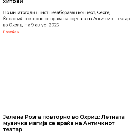
хитови
По минатогодишниот незаборавен концерт, Сергеј
Ќетковиќ повторно се враќа на сцената на Античкиот театар
во Охрид. На 9 август 2026
Повеќе »
Јелена Розга повторно во Охрид: Летната
музичка магија се враќа на Античкиот
театар