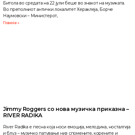
Битола во средата на 22 јули беше во знакот на музиката.
Во преполниот антички локалитет Хераклеја, Борче
Наумовски – Министерот,
Повеќе »
Jimmy Roggers со нова музичка приказна –
RIVER RADIKA
River Radika е песна која носи емоција, мелодика, носталгија
и блуз – музичко патување низ спомените, корените и