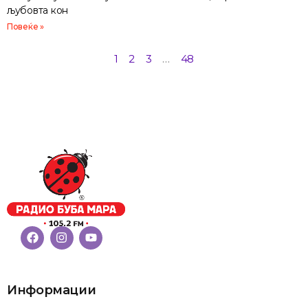
љубовта кон
Повеќе »
1
2
3
…
48
Информации