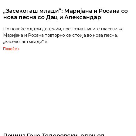
„Засекогаш млади“: Маријана и Росана со
нова песна со Дац и Александар
По повеќе од три децении, препознатливите гласови на
Маријана и Росана повторно се споија во нова песна.
„Засекогаш млади“ е
Повеќе »
Почина Гоце Тодоровски, еден од