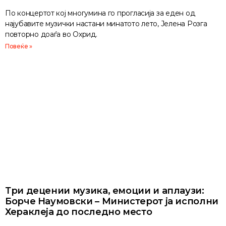
По концертот кој многумина го прогласија за еден од
најубавите музички настани минатото лето, Јелена Розга
повторно доаѓа во Охрид.
Повеќе »
Три децении музика, емоции и аплаузи:
Борче Наумовски – Министерот ја исполни
Хераклеја до последно место