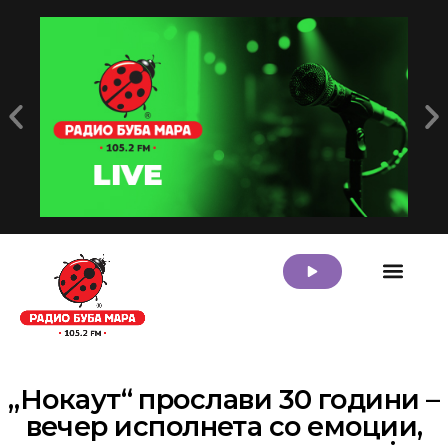
Дома
За Нас
Програма
Топ Листа
Златна Бубамара
Контакт
Маркетинг
„Нокаут“ прослави 30 години –
вечер исполнета со емоции,