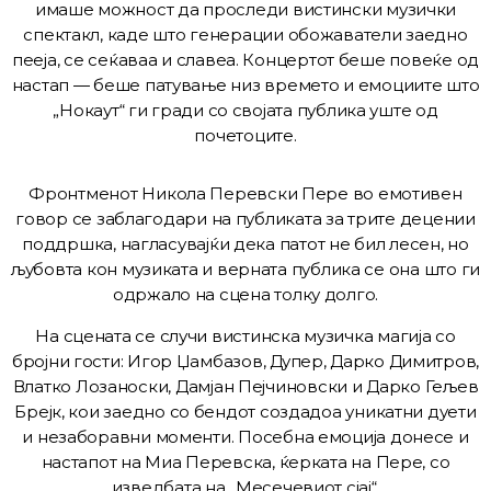
имаше можност да проследи вистински музички
спектакл, каде што генерации обожаватели заедно
пееја, се сеќаваа и славеа. Концертот беше повеќе од
настап — беше патување низ времето и емоциите што
„Нокаут“ ги гради со својата публика уште од
почетоците.
Фронтменот Никола Перевски Пере во емотивен
говор се заблагодари на публиката за трите децении
поддршка, нагласувајќи дека патот не бил лесен, но
љубовта кон музиката и верната публика се она што ги
одржало на сцена толку долго.
На сцената се случи вистинска музичка магија со
бројни гости: Игор Џамбазов, Дупер, Дарко Димитров,
Влатко Лозаноски, Дамјан Пејчиновски и Дарко Гељев
Брејк, кои заедно со бендот создадоа уникатни дуети
и незаборавни моменти. Посебна емоција донесе и
настапот на Миа Перевска, ќерката на Пере, со
изведбата на „Месечевиот сјај“.