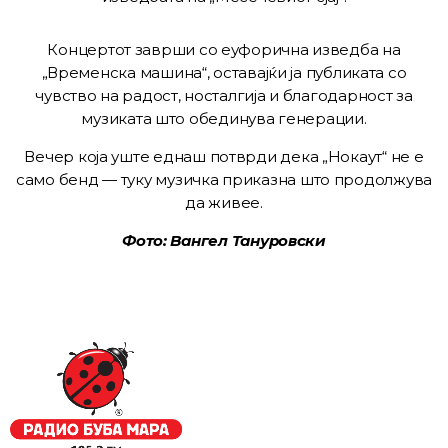
Концертот заврши со еуфорична изведба на
„Временска машина“, оставајќи ја публиката со
чувство на радост, носталгија и благодарност за
музиката што обединува генерации.
Вечер која уште еднаш потврди дека „Нокаут“ не е
само бенд — туку музичка приказна што продолжува
да живее.
Фото: Вангел Тануровски