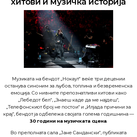
хитови и музичка историја
Музиката на бендот „Нокаут“ веќе три децении
останува синоним за љубов, топлина и безвременска
емоција. Со нивните препознатливи хитови како
„Лебедот бел“, „Знаеш каде да ме најдеш“,
„Телефонскиот број не постои“ и „Илјада причини за
крај“, бендот ја одбележа својата голема годишнина —
30 години на музичката сцена
.
Во преполната сала „Јане Сандански“, публиката